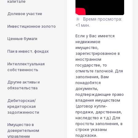
капитале
Долевое участие
Время просмотра:
<1 мин.
Инвестиционное золото
Если у Вас имеется
Ценные бумаги
недвижимое
имущество,
Паи в инвест. фондах
зарегистрированное в
иностранном
Интеллектуальная
государстве, то
собственность
отметьте галочкой. Для
заполнения, Вам
Другие активы и
понадобятся
обязательства
документы,
подтверждающие право
владения имуществом
Дебиторская/
(договор купли-
кредиторская
продажи, дарственная,
задолженности
наследство и т.д.) Для
простоты заполнения, в
Имущество в
строке указаны
доверительном
подсказки.
управлении