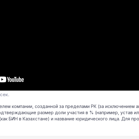
сек.
елем компании, созданной за пределами РК (за исключением а
одтверждающие размер доли участия в % (например, устав ил
как БИН в Казахстане) и название юридического лица. Для про