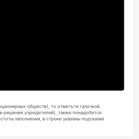
кционерных обществ), то отметьте галочкой.
и решение учредителей), также понадобится
стоты заполнения, в строке указаны подсказки