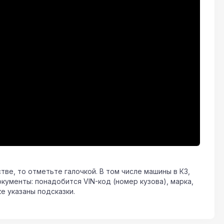
ве, то отметьте галочкой. В том числе машины в КЗ,
окументы: понадобится VIN-код (номер кузова), марка,
е указаны подсказки.