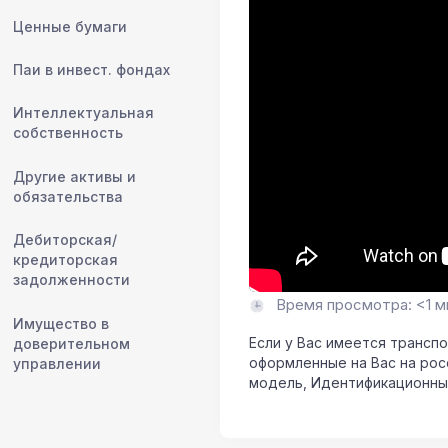
Ценные бумаги
Паи в инвест. фондах
Интеллектуальная
собственность
Другие активы и
обязательства
Дебиторская/
кредиторская
задолженности
Время просмотра: <1 м
Имущество в
Если у Вас имеется трансп
доверительном
оформленные на Вас на росс
управлении
модель, Идентификационный