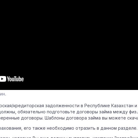
ин.
рская/кредиторская задолженности в Республике Казахстан и з
должны, обязательно подготовьте договоры займа между физ.
еренные договоры. Шаблоны договора займа вы можете скача
рахования, его также необходимо отразить в данном разделе.