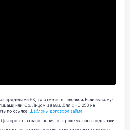
а пределами РК, то отметьте галочкой. Если вы кому-
лицами или Юр. Лицом и вами. Для ФНО 250 не
ть по ссылке:
Шаблоны договора займа
.
 Для простоты заполнения, в строке указаны подсказки