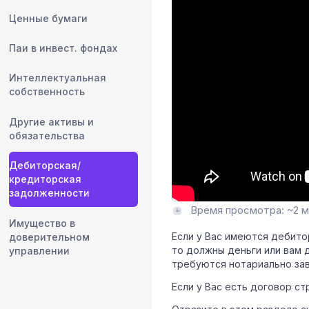
Ценные бумаги
Паи в инвест. фондах
Интеллектуальная
собственность
Другие активы и
обязательства
Дебиторская/
кредиторская
задолженности
Время просмотра: ~2 м
Имущество в
Если у Вас имеются дебито
доверительном
то должны деньги или вам 
управлении
требуются нотариально зав
Если у Вас есть договор ст