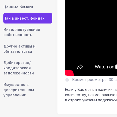
Ценные бумаги
Паи в инвест. фондах
Интеллектуальная
собственность
Другие активы и
обязательства
Дебиторская/
кредиторская
задолженности
Время просмотра: 30 с
Имущество в
Если у Вас есть в наличии 
доверительном
количеству, наименованию 
управлении
в строке указаны подсказки