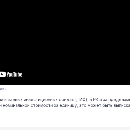
ек.
паи в паевых инвестиционных фондах (ПИФ), в РК и за предела
и номинальной стоимости за единицу, это может быть выписка
.