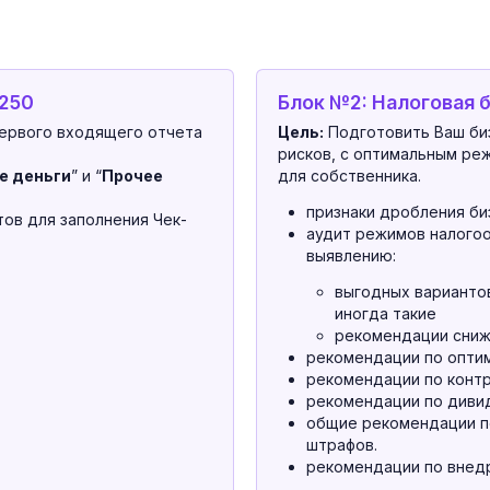
 250
Блок №2: Налоговая 
ервого входящего отчета
Цель:
Подготовить Ваш биз
рисков, с оптимальным р
е деньги
” и “
Прочее
для собственника.
признаки дробления би
ов для заполнения Чек-
аудит режимов налого
выявлению:
выгодных вариантов
иногда такие
рекомендации сниж
рекомендации по оптим
рекомендации по контр
рекомендации по диви
общие рекомендации п
штрафов.
рекомендации по вне