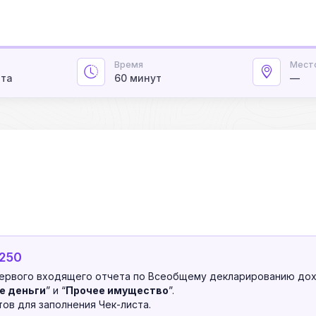
Время
Мест
ата
60 минут
—
 250
ервого входящего отчета по Всеобщему декларированию дох
е деньги
” и “
Прочее имущество
”.
ов для заполнения Чек-листа.