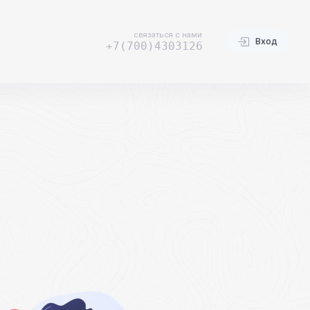
связаться с нами
Вход
+7(700)4303126