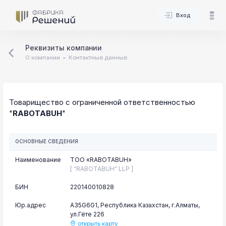
Вход
Реквизиты компании
О компании
Контактные данные
Товарищество с ограниченной ответственностью
"
RABOTABUH
"
ОСНОВНЫЕ СВЕДЕНИЯ
Наименование
ТОО «RABOTABUH»
[ “RABOTABUH” LLP ]
БИН
220140010828
Юр.адрес
A35G6G1, Республика Казахстан, г.Алматы,
ул.Гёте 226
открыть карту