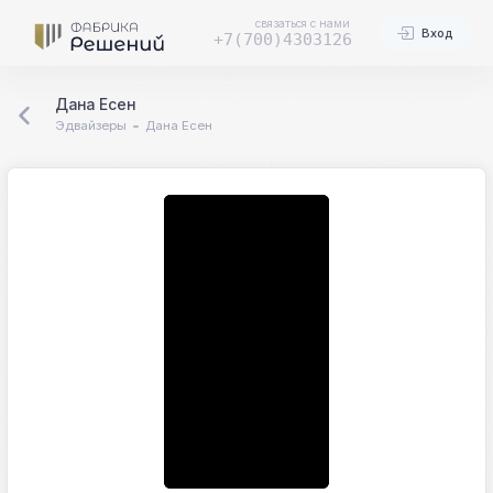
связаться с нами
Вход
+7(700)4303126
Дана Есен
Эдвайзеры
Дана Есен