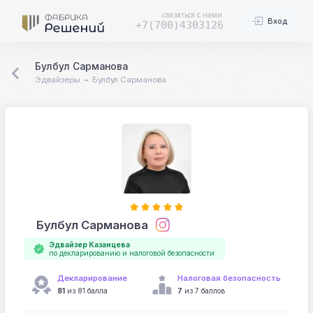
связаться с нами
Вход
+7(700)4303126
Булбул Сарманова
Эдвайзеры
Булбул Сарманова
Булбул Сарманова
Эдвайзер Казанцева
по декларированию и налоговой безопасности
Декларирование
Налоговая безопасность
81
из 81 балла
7
из 7 баллов