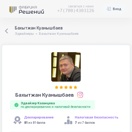
связаться с нами
Вход
+7(700)4303126
Бахытжан Куанышбаев
Эдвайзеры
Бахытжан Куанышбаев
Бахытжан Куанышбаев
Эдвайзер Казанцева
по декларированию и налоговой безопасности
Декларирование
Налоговая безопасность
81
из 81 балла
7
из 7 баллов