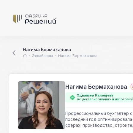
Нагима Бермаханова
Эдвайзеры
Нагима Бермаханова
Нагима Бермаханова
Эдвайзер Казанцева
по декларированию и налогово
Профессиональный бухгалтер с 
последний год оптимизировала н
сферах: производство, строител