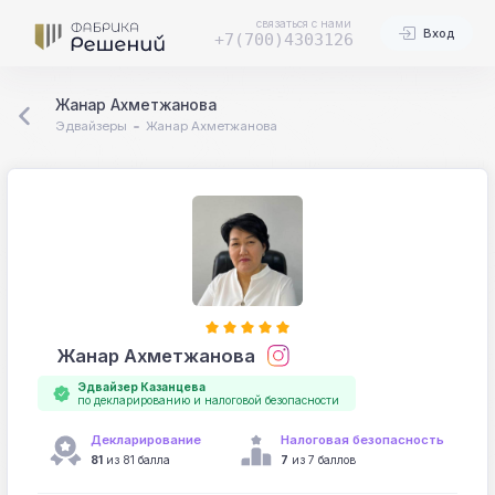
связаться с нами
Вход
+7(700)4303126
Жанар Ахметжанова
Эдвайзеры
Жанар Ахметжанова
Жанар Ахметжанова
Эдвайзер Казанцева
по декларированию и налоговой безопасности
Декларирование
Налоговая безопасность
81
из 81 балла
7
из 7 баллов