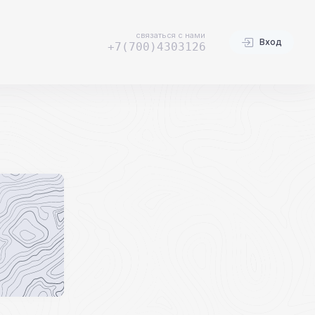
связаться с нами
Вход
+7(700)4303126