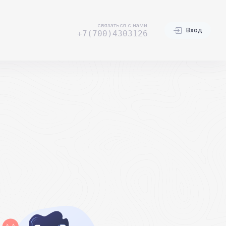
связаться с нами
Вход
+7(700)4303126